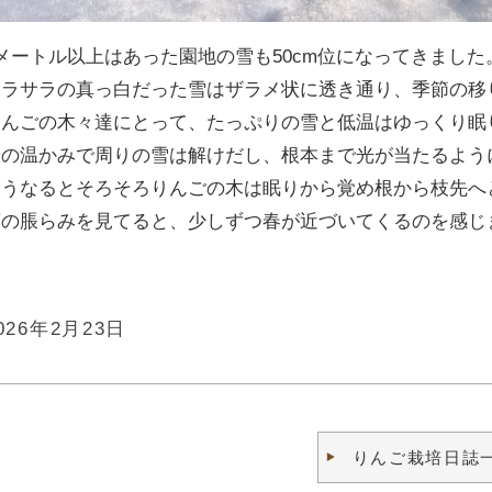
メートル以上はあった園地の雪も50cm位になってきました
サラサラの真っ白だった雪はザラメ状に透き通り、季節の移
りんごの木々達にとって、たっぷりの雪と低温はゆっくり眠
幹の温かみで周りの雪は解けだし、根本まで光が当たるよう
こうなるとそろそろりんごの木は眠りから覚め根から枝先へ
蕾の脹らみを見てると、少しずつ春が近づいてくるのを感じ
026年2月23日
りんご栽培日誌