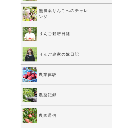
無農薬りんごへのチャレ
ンジ
りんご栽培日誌
りんご農家の嫁日記
農業体験
農薬記録
農園通信