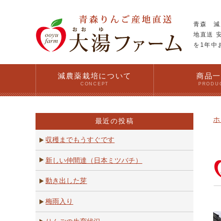
青森 減
地直送 
を1年中
減農薬栽培について
商品
CONCEPT
PRODU
ホ
最近の投稿
収穫までもうすぐです
新しい仲間達（日本ミツバチ）
動き出した芽
梅雨入り