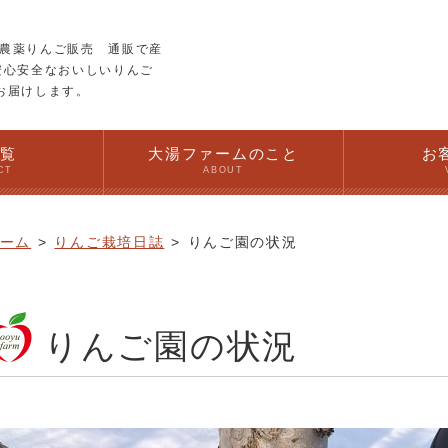
農薬りんご販売 通販で産
安心安全なおいしいりんご
お届けします。
一覧
大湯ファームのこと
お
CT
ABOUT
ーム
りんご栽培日誌
りんご園の状況
りんご園の状況